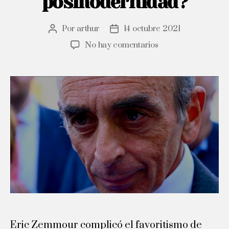
posmodernidad?
Por
arthur
14 octubre 2021
Autor
Fecha
de
de
en
No hay comentarios
la
la
Eric
publicación
publicación
Zemmour:
¿el
candidato
francés
enemigo
de
la
posmodernidad?
Eric Zemmour complicó el favoritismo de