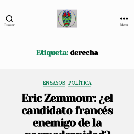
Buscar
Menú
distopía
tropical
Etiqueta:
derecha
Categorías
ENSAYOS
POLÍTICA
Eric Zemmour: ¿el
candidato francés
enemigo de la