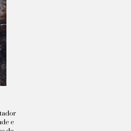
rtador
nde e