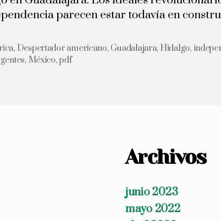
o en Guadalajara. Los ideales revolucionari
ependencia parecen estar todavía en constru
ica
,
Despertador americano
,
Guadalajara
,
Hidalgo
,
indepe
s
rgentes
,
México
,
pdf
Archivos
junio 2023
mayo 2022