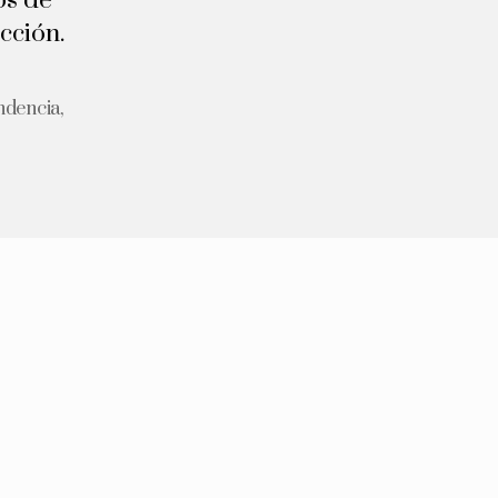
os de
cción.
ndencia
,