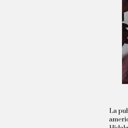
La pub
americ